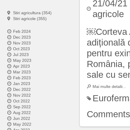
21/04/21
agricole
Stiri agricultura (354)
Stiri agricole (355)
￼
Corteva 
Feb 2024
Dec 2023
adițională
Nov 2023
Oct 2023
pentru exin
Jul 2023
May 2023
România, p
Apr 2023
sale cu se
Mar 2023
Feb 2023
Jan 2023
Mai multe detalii...
Dec 2022
Nov 2022
Euroferm
Oct 2022
Sep 2022
Comment
Aug 2022
Jun 2022
May 2022