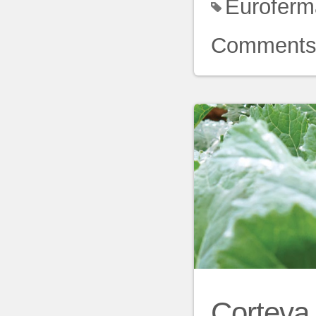
Euroferm
Comment
Corteva