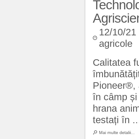
Technolo
Agriscie
12/10/21
agricole
Calitatea f
îmbunătățit
Pioneer®, 
în câmp și 
hrana anim
testați în ..
Mai multe detalii...