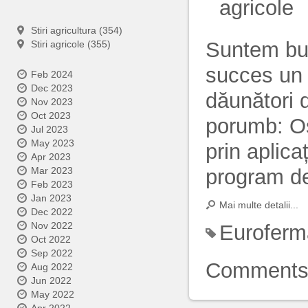
agricole
Stiri agricultura (354)
Suntem bu
Stiri agricole (355)
succes un 
Feb 2024
Dec 2023
dăunători d
Nov 2023
Oct 2023
porumb: Os
Jul 2023
May 2023
prin aplic
Apr 2023
program de
Mar 2023
Feb 2023
Jan 2023
Mai multe detalii...
Dec 2022
Nov 2022
Euroferm
Oct 2022
Sep 2022
Comment
Aug 2022
Jun 2022
May 2022