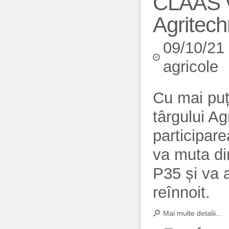
CLAAS v
Agritech
09/10/21
agricole
Cu mai puț
târgului A
participare
va muta di
P35 și va 
reînnoit.
Mai multe detalii...