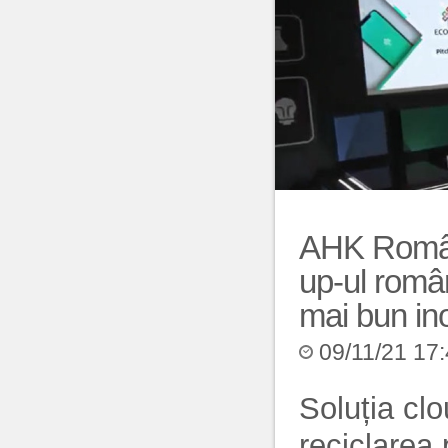
AHK Români
up-ul român
mai bun in
09/11/21 17
Soluția clo
reciclarea p